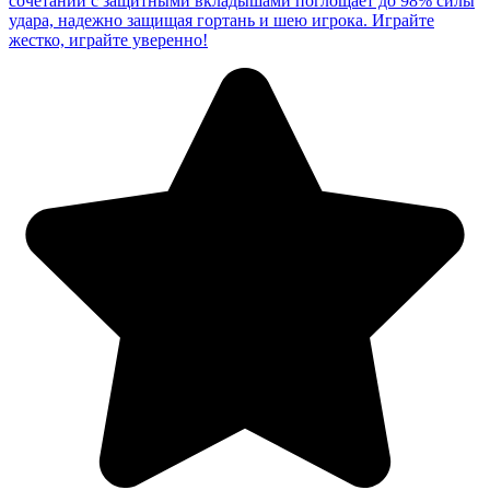
сочетании с защитными вкладышами поглощает до 98% силы
удара, надежно защищая гортань и шею игрока. Играйте
жестко, играйте уверенно!