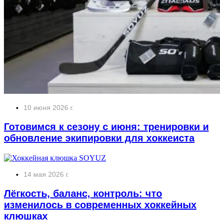
10 июня 2026 г.
Готовимся к сезону с июня: тренировки и
обновление экипировки для хоккеиста
14 мая 2026 г.
Лёгкость, баланс, контроль: что
изменилось в современных хоккейных
клюшках