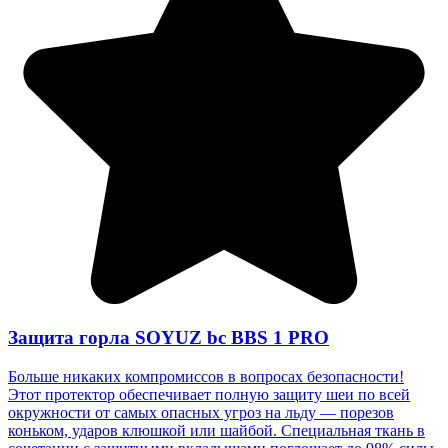
Защита горла SOYUZ bc BBS 1 PRO
Больше никаких компромиссов в вопросах безопасности!
Этот протектор обеспечивает полную защиту шеи по всей
окружности от самых опасных угроз на льду — порезов
коньком, ударов клюшкой или шайбой. Специальная ткань в