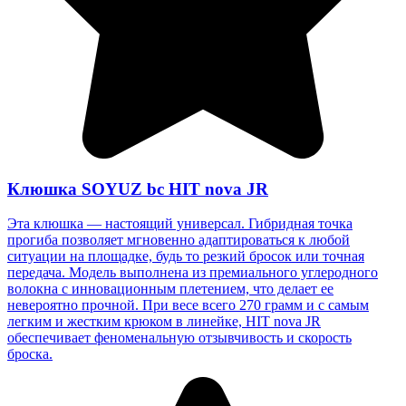
Клюшка SOYUZ bc HIT nova JR
Эта клюшка — настоящий универсал. Гибридная точка
прогиба позволяет мгновенно адаптироваться к любой
ситуации на площадке, будь то резкий бросок или точная
передача. Модель выполнена из премиального углеродного
волокна с инновационным плетением, что делает ее
невероятно прочной. При весе всего 270 грамм и с самым
легким и жестким крюком в линейке, HIT nova JR
обеспечивает феноменальную отзывчивость и скорость
броска.