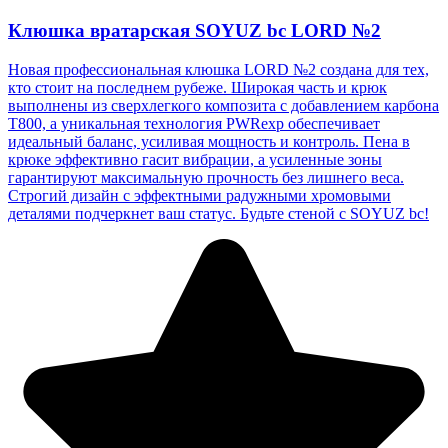
Клюшка вратарская SOYUZ bc LORD №2
Новая профессиональная клюшка LORD №2 создана для тех,
кто стоит на последнем рубеже. Широкая часть и крюк
выполнены из сверхлегкого композита с добавлением карбона
T800, а уникальная технология PWRexp обеспечивает
идеальный баланс, усиливая мощность и контроль. Пена в
крюке эффективно гасит вибрации, а усиленные зоны
гарантируют максимальную прочность без лишнего веса.
Строгий дизайн с эффектными радужными хромовыми
деталями подчеркнет ваш статус. Будьте стеной с SOYUZ bc!