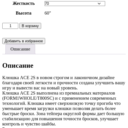
Жесткость
Высота
60"
Количество
В корзину
товара
Клюшка
SOYUZ
Добавить в избранное
bc
Описание
ACE
2S
SR
Описание
Клюшка ACE 2S в новом строгом и лаконичном дизайне
благодаря своей легкости и прочности создана улучшить вашу
игру и вывести вас на новый уровень.
Клюшка ACE 2S выполнена из премиальных материалов
(FORM1WHOLE/T800SC) и с применением современных
технологий. Клюшка имеет сверхнизкую точку прогиба что
уменьшает время загрузки клюшки позволяя делать более
быстрые броски. Зона тейпера округлой формы дает большую
стабилизацию для повышения точности бросков, улучшает
контроль и чувство шайбы.