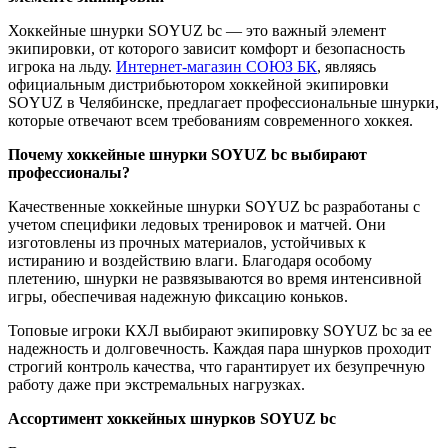
Хоккейные шнурки SOYUZ bc — это важный элемент
экипировки, от которого зависит комфорт и безопасность
игрока на льду.
Интернет-магазин СОЮЗ БК
, являясь
официальным дистрибьютором хоккейной экипировки
SOYUZ в Челябинске, предлагает профессиональные шнурки,
которые отвечают всем требованиям современного хоккея.
Почему хоккейные шнурки SOYUZ bc выбирают
профессионалы?
Качественные хоккейные шнурки SOYUZ bc разработаны с
учетом специфики ледовых тренировок и матчей. Они
изготовлены из прочных материалов, устойчивых к
истиранию и воздействию влаги. Благодаря особому
плетению, шнурки не развязываются во время интенсивной
игры, обеспечивая надежную фиксацию коньков.
Топовые игроки КХЛ выбирают экипировку SOYUZ bc за ее
надежность и долговечность. Каждая пара шнурков проходит
строгий контроль качества, что гарантирует их безупречную
работу даже при экстремальных нагрузках.
Ассортимент хоккейных шнурков SOYUZ bc